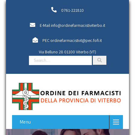
0761-221810
E-Mail info@ordinefarmacistiviterbo.it
PEC ordinefarmacistivt@pec.fofi.it
Via Belluno 28
01100 Viterbo (VT)
Search
for:
Menu