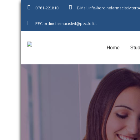
0761-221810
E-Mail info@ordinefarmacistiviterbo
PEC ordinefarmacistivt@pec.fofi.it
Home
Stud